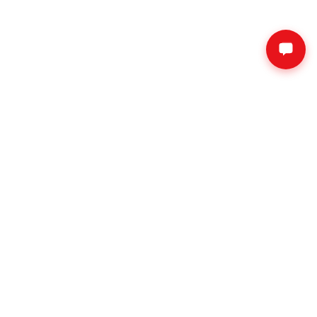
네이버 톡톡 상담
회사소개
공지사항
자주하는 질문
제휴문의
대리점 문의
서비스 이용약관
개인정보처리방침
사이트명 :
여기서
대표자 :
김영미 l 김상현