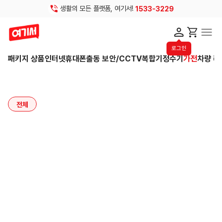
생활의 모든 플랫폼, 여기서!
1533-3229
로그인
패키지 상품
인터넷
휴대폰
출동 보안/CCTV
복합기
정수기
가전
차량 리
전체