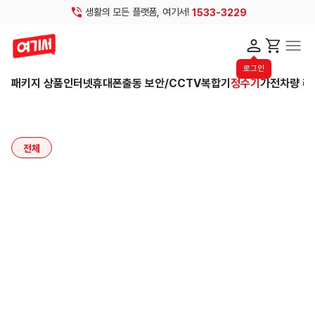
생활의 모든 플랫폼, 여기서!
1533-3229
로그인
패키지 상품
인터넷
휴대폰
출동 보안/CCTV
복합기
정수기
가전
차량 리
전체