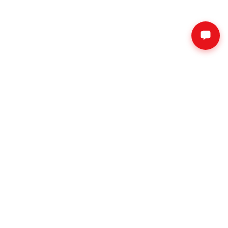
네이버 톡톡 상담
회사소개
공지사항
자주하는 질문
제휴문의
대리점 문의
서비스 이용약관
개인정보처리방침
사이트명 :
여기서
대표자 :
김영미 l 김상현